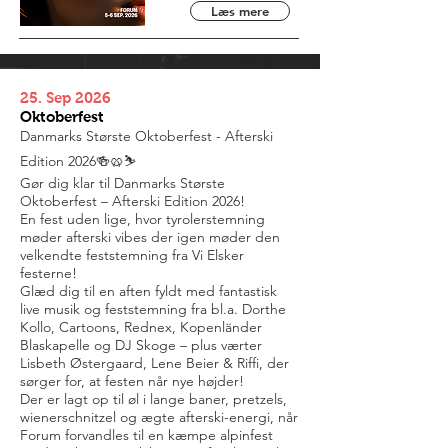
Læs mere
25. Sep 2026
Oktoberfest
Danmarks Største Oktoberfest - Afterski
Edition 2026🍻🥨⛷️
Gør dig klar til Danmarks Største
Oktoberfest – Afterski Edition 2026!
En fest uden lige, hvor tyrolerstemning
møder afterski vibes der igen møder den
velkendte feststemning fra Vi Elsker
festerne!
Glæd dig til en aften fyldt med fantastisk
live musik og feststemning fra bl.a. Dorthe
Kollo, Cartoons, Rednex, Kopenländer
Blaskapelle og DJ Skoge – plus værter
Lisbeth Østergaard, Lene Beier & Riffi, der
sørger for, at festen når nye højder!
Der er lagt op til øl i lange baner, pretzels,
wienerschnitzel og ægte afterski-energi, når
Forum forvandles til en kæmpe alpinfest