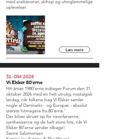
med snekanoner, skihop og uforglemmelige
oplevelser.
Læs mere
31. Okt 2026
Vi Elsker 80'erne
Hit-årtiet 1980’erne indtager Forum den 31.
oktober 2026 med en helt utrolig, nostalgisk
lørdag, når folkene bag Vi Elsker samler
nogle af Danmarks - og Europas - absolut
største hitmagere fra 80’erne.'
Der bliver skruet op for neonfarverne,
synthesizerne og de helt store hits, når Vi
Elsker 80’erne vender tilbage!
Sanne Salomonsen
Katrina (ex Katrina & The Waves)