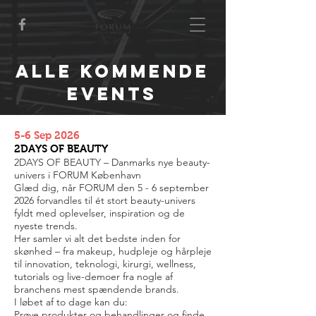
Alle kommende
events
5-6 Sep 2026
2DAYS OF BEAUTY
2DAYS OF BEAUTY – Danmarks nye beauty-
univers i FORUM København
Glæd dig, når FORUM den 5 - 6 september
2026 forvandles til ét stort beauty-univers
fyldt med oplevelser, inspiration og de
nyeste trends.
Her samler vi alt det bedste inden for
skønhed – fra makeup, hudpleje og hårpleje
til innovation, teknologi, kirurgi, wellness,
tutorials og live-demoer fra nogle af
branchens mest spændende brands.
I løbet af to dage kan du:
Prøve produkter og behandlinger og finde