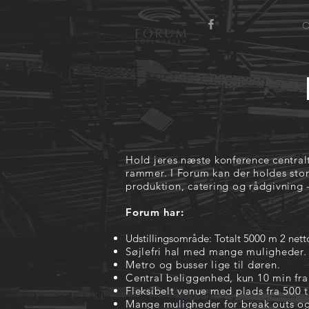
O
Hold jeres næste konference centra
rammer. I Forum kan der holdes store
produktion, catering og rådgivning - 
Forum har:
Udstillingsområde: Totalt 5000 m 2 nett
Søjlefri hal med mange muligheder.
Metro og busser lige til døren.
Central beliggenhed, kun 10 min fr
Fleksibelt venue med plads fra 500 t
Mange muligheder for break outs o