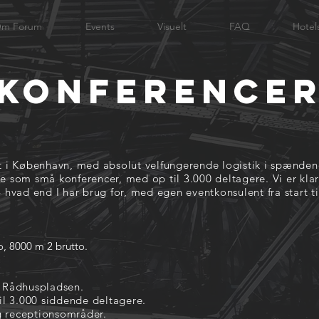
m Forum
Events
Visuelt
FAQ
Hotel
Konference
lt i København, med absolut velfungerende logistik i spænde
 som små konferencer, med op til 3.000 deltagere. Vi er klar 
hvad end I har brug for, med egen eventkonsulent fra start til
o, 8000 m 2 brutto.
a Rådhuspladsen.
il 3.000 siddende deltagere.
g receptionsområder.